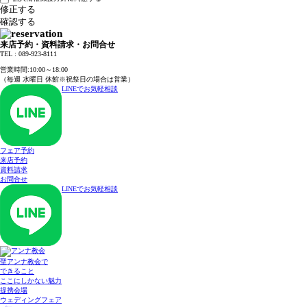
来店予約・資料請求・お問合せ
TEL : 089-923-8111
TEL : 089-923-8111
営業時間:10:00～18:00
（毎週 水曜日 休館※祝祭日の場合は営業）
LINEでお気軽相談
フェア予約
来店予約
資料請求
お問合せ
LINEでお気軽相談
聖アンナ教会で
できること
ここにしかない魅力
提携会場
ウェディングフェア