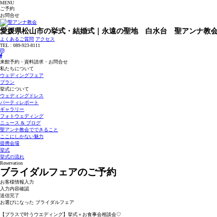
MENU
ご予約
お問合せ
愛媛県松山市の挙式・結婚式｜永遠の聖地 白水台 聖アンナ教
よくあるご質問
アクセス
TEL : 089-923-8111
来館予約・資料請求・お問合せ
私たちについて
ウェディングフェア
プラン
挙式について
ウェディングドレス
パーティレポート
ギャラリー
フォトウェディング
ニュース & ブログ
聖アンナ教会でできること
ここにしかない魅力
提携会場
挙式
挙式の流れ
Reservation
ブライダルフェアのご予約
お客様情報入力
入力内容確認
送信完了
お選びになった ブライダルフェア
【プラスで叶うウエディング】挙式＋お食事会相談会♡