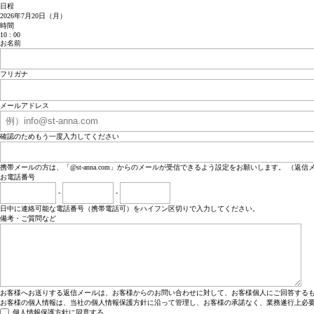
日程
2026年7月20日（月）
時間
10 : 00
お名前
フリガナ
メールアドレス
確認のためもう一度入力してください
携帯メールの方は、「@st-anna.com」からのメールが受信できるよう設定をお願いします。 （返
お電話番号
-
-
日中に連絡可能な電話番号（携帯電話可）をハイフン区切りで入力してください。
備考・ご質問など
お客様へお送りする返信メールは、お客様からのお問い合わせに対して、お客様個人にご回答するも
お客様の個人情報は、当社の個人情報保護方針に沿って管理し、お客様の承諾なく、業務遂行上必要
個人情報保護方針に同意する