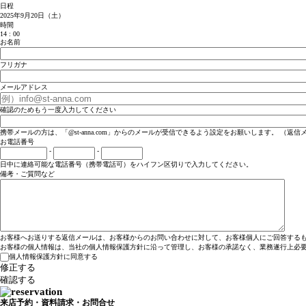
日程
2025年9月20日（土）
時間
14 : 00
お名前
フリガナ
メールアドレス
確認のためもう一度入力してください
携帯メールの方は、「@st-anna.com」からのメールが受信できるよう設定をお願いします。 （返
お電話番号
-
-
日中に連絡可能な電話番号（携帯電話可）をハイフン区切りで入力してください。
備考・ご質問など
お客様へお送りする返信メールは、お客様からのお問い合わせに対して、お客様個人にご回答するも
お客様の個人情報は、当社の個人情報保護方針に沿って管理し、お客様の承諾なく、業務遂行上必要
個人情報保護方針に同意する
来店予約・資料請求・お問合せ