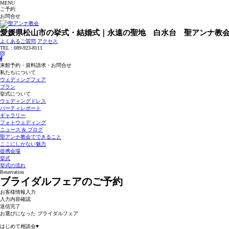
MENU
ご予約
お問合せ
愛媛県松山市の挙式・結婚式｜永遠の聖地 白水台 聖アンナ教
よくあるご質問
アクセス
TEL : 089-923-8111
来館予約・資料請求・お問合せ
私たちについて
ウェディングフェア
プラン
挙式について
ウェディングドレス
パーティレポート
ギャラリー
フォトウェディング
ニュース & ブログ
聖アンナ教会でできること
ここにしかない魅力
提携会場
挙式
挙式の流れ
Reservation
ブライダルフェアのご予約
お客様情報入力
入力内容確認
送信完了
お選びになった ブライダルフェア
はじめて相談会♥