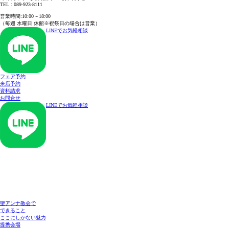
TEL : 089-923-8111
TEL : 089-923-8111
営業時間:10:00～18:00
（毎週 水曜日 休館※祝祭日の場合は営業）
LINEでお気軽相談
フェア予約
来店予約
資料請求
お問合せ
LINEでお気軽相談
聖アンナ教会で
できること
ここにしかない魅力
提携会場