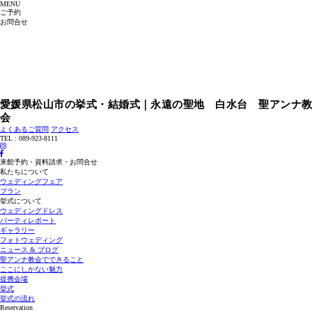
MENU
ご予約
お問合せ
愛媛県松山市の挙式・結婚式｜永遠の聖地 白水台 聖アンナ教
会
よくあるご質問
アクセス
TEL : 089-923-8111
来館予約・資料請求・お問合せ
私たちについて
ウェディングフェア
プラン
挙式について
ウェディングドレス
パーティレポート
ギャラリー
フォトウェディング
ニュース & ブログ
聖アンナ教会でできること
ここにしかない魅力
提携会場
挙式
挙式の流れ
Reservation