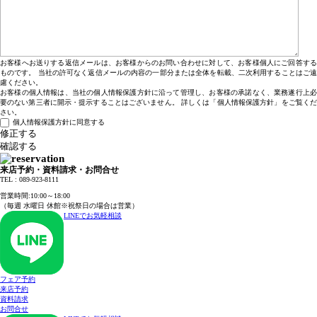
お客様へお送りする返信メールは、お客様からのお問い合わせに対して、お客様個人にご回答する
ものです。 当社の許可なく返信メールの内容の一部分または全体を転載、二次利用することはご遠
慮ください。
お客様の個人情報は、当社の個人情報保護方針に沿って管理し、お客様の承諾なく、業務遂行上必
要のない第三者に開示・提示することはございません。 詳しくは「個人情報保護方針」をご覧くだ
さい。
個人情報保護方針に同意する
来店予約・資料請求・お問合せ
TEL : 089-923-8111
TEL : 089-923-8111
営業時間:10:00～18:00
（毎週 水曜日 休館※祝祭日の場合は営業）
LINEでお気軽相談
フェア予約
来店予約
資料請求
お問合せ