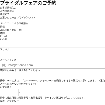
ブライダルフェアのご予約
お客様情報入力
入力内容確認
送信完了
お選びになった ブライダルフェア
ドレスこれにする♡相談会
日程
2025年10月24日（金）
時間
11 : 00
お名前
フリガナ
メールアドレス
確認のためもう一度入力してください
携帯メールの方は、「@st-anna.com」からのメールが受信できるよう設定をお願いします。 （返信
メールが届かない場合があります)
お電話番号
-
-
日中に連絡可能な電話番号（携帯電話可）をハイフン区切りで入力してください。
備考・ご質問など