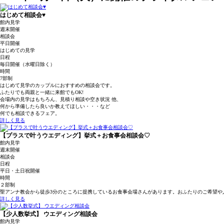
はじめて相談会♥
館内見学
週末開催
相談会
平日開催
はじめての見学
日程
毎日開催（水曜日除く）
時間
7部制
はじめて見学のカップルにおすすめの相談会です。
ふたりでも両親と一緒に来館でもOK!
会場内の見学はもちろん、見積り相談や空き状況 他、
何から準備したら良いか教えてほしい・・・など
何でも相談できるフェア。
詳しく見る
【プラスで叶うウエディング】挙式＋お食事会相談会♡
館内見学
週末開催
相談会
日程
平日・土日祝開催
時間
２部制
聖アンナ教会から徒歩3分のところに提携しているお食事会場さんがあります。おふたりのご希望や
詳しく見る
【少人数挙式】 ウエディング相談会
館内見学