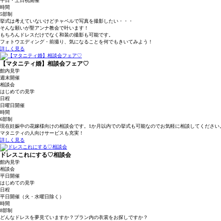
平日・土日祝開催
時間
5部制
挙式は考えていないけどチャペルで写真を撮影したい・・・
そんな願いが聖アンナ教会で叶います！
もちろんドレスだけでなく和装の撮影も可能です。
フォトウエディング・前撮り、気になることを何でもきいてみよう！
詳しく見る
【マタニティ婚】相談会フェア♡
館内見学
週末開催
相談会
はじめての見学
日程
日曜日開催
時間
6部制
現在妊娠中の花嫁様向けの相談会です。1か月以内での挙式も可能なのでお気軽に相談してください
マタニティの人向けサービスも充実！
詳しく見る
ドレスこれにする♡相談会
館内見学
相談会
平日開催
はじめての見学
日程
平日開催（火・水曜日除く）
時間
8部制
どんなドレスを夢見ていますか？プラン内の衣裳をお探しですか？