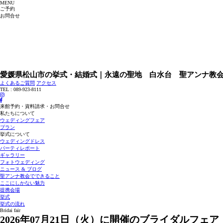
MENU
ご予約
お問合せ
愛媛県松山市の挙式・結婚式｜永遠の聖地 白水台 聖アンナ教
よくあるご質問
アクセス
TEL : 089-923-8111
来館予約・資料請求・お問合せ
私たちについて
ウェディングフェア
プラン
挙式について
ウェディングドレス
パーティレポート
ギャラリー
フォトウェディング
ニュース & ブログ
聖アンナ教会でできること
ここにしかない魅力
提携会場
挙式
挙式の流れ
Bridai fair
2026年07月21日（火）に開催のブライダルフェア