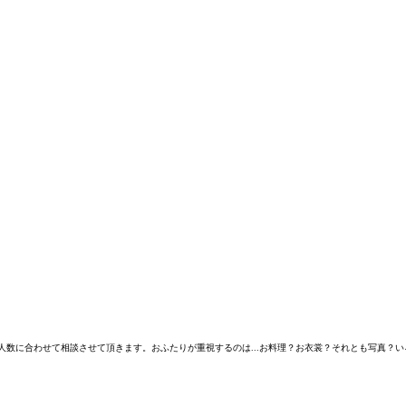
人数に合わせて相談させて頂きます。おふたりが重視するのは...お料理？お衣裳？それとも写真？