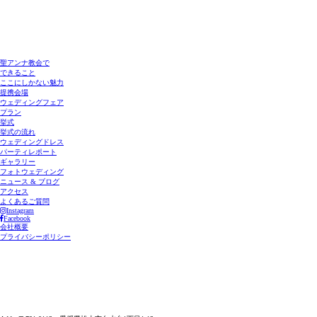
聖アンナ教会で
できること
ここにしかない魅力
提携会場
ウェディングフェア
プラン
挙式
挙式の流れ
ウェディングドレス
パーティレポート
ギャラリー
フォトウェディング
ニュース & ブログ
アクセス
よくあるご質問
Instagram
Facebook
会社概要
プライバシーポリシー