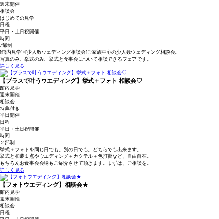
週末開催
相談会
はじめての見学
日程
平日・土日祝開催
時間
7部制
[館内見学]×[少人数ウェディング相談会]ご家族中心の少人数ウェディング相談会。
写真のみ、挙式のみ、挙式と食事会について相談できるフェアです。
詳しく見る
【プラスで叶うウエディング】挙式＋フォト 相談会♡
館内見学
週末開催
相談会
特典付き
平日開催
日程
平日・土日祝開催
時間
２部制
挙式＋フォトを同じ日でも。別の日でも。どちらでも出来ます。
挙式と和装１点やウエディング＋カクテル＋色打掛など、自由自在。
もちろんお食事会会場もご紹介させて頂きます。まずは、ご相談を。
詳しく見る
【フォトウエディング】相談会★
館内見学
週末開催
相談会
日程