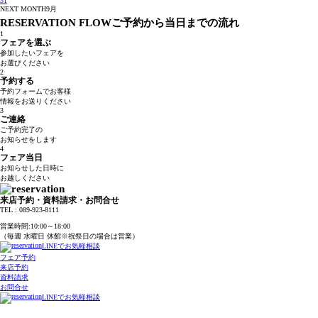
31
NEXT MONTH
9月
RESERVATION FLOW
ご予約から当日までの流れ
1
フェアを選ぶ
参加したいフェアを
お選びください
2
予約する
予約フォームでお客様
情報をお送りください
3
ご連絡
ご予約完了の
お知らせをします
4
フェア当日
お知らせした日時に
お越しください
来店予約・資料請求・お問合せ
TEL : 089-923-8111
TEL : 089-923-8111
営業時間:10:00～18:00
（毎週 水曜日 休館※祝祭日の場合は営業）
LINEでお気軽相談
フェア予約
来店予約
資料請求
お問合せ
LINEでお気軽相談