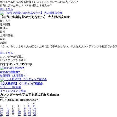
ボリュームたっぷりお姫様ドレス？シルクとレースの大人ドレス？
自分にぴったりなドレスを相談しませんか？
詳しく見る
【40代で結婚を決めたあなたへ】 大人婚相談会★
館内見学
週末開催
相談会
日程
土曜日開催
時間
5部制
「かわいらしいより大人っぽくふたりだけで挙式をしたい」そんな大人ウエディングを相談できる
詳しく見る
カレンダーから選ぶ
ピックアップから選ぶ
おすすめフェア
Pick up
はじめて相談会♥
毎日開催（水曜日除く）
【少人数挙式】 ウエディング相談会
平日・土日祝開催
すべてのフェアを見る
カレンダーからフェアを選ぶ
Fair Calender
8
AUGUST
MON
TUE
WED
THU
FRI
SAT
SUN
1
2
3
4
5
6
7
8
9
10
11
12
13
14
15
16
17
18
19
20
21
22
23
24
25
26
27
28
29
30